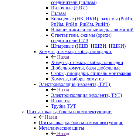
соединители (гильзы)
Вилочные (НВИ)
Гильзы
Кольцевые (НК, НКИ), разъемы (РпИо,
РпИм, РпИп, РшИм, РшИп)
Наконечники силовые медь, алюминий
Ответвители, сжимы (орехи),
соединители СИЗ
Штыревые (НШВ, НШВИ, НШКИ)
Хомуты, стяжки, скобы, площадки
Назад
Хомуты, стяжки, скобы, площадки
Дюбель хомуты, базы дюбельные
Скобы, площадки, спираль монтажная
Хомуты, наборы хомутов
Электроизоляция (изолента, ТУТ)
Назад
Электроизоляция (изолента, ТУТ)
Изолента
Трубка ТУТ
Щиты, шкафы, боксы и комплектующие
Назад
Щиты, шкафы, боксы и комплектующие
Металлические щиты
Назад