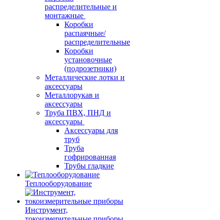
распределительные и
монтажные
Коробки
распаячные/
распределительные
Коробки
установочные
(подрозетники)
Металлические лотки и
аксессуары
Металлорукав и
аксессуары
Труба ПВХ, ПНД и
аксессуары
Аксессуары для
труб
Труба
гофрированная
Трубы гладкие
Теплооборудование
Инструмент,
токоизмерительные приборы