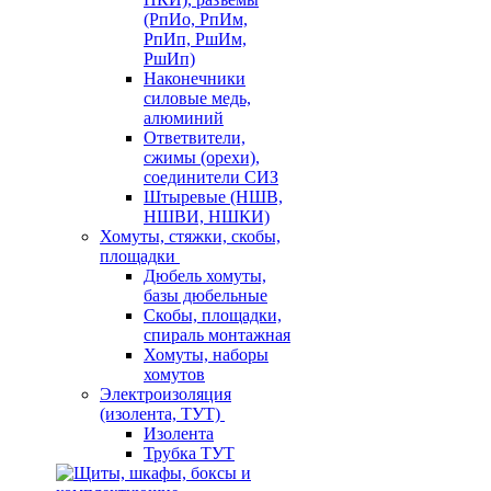
(РпИо, РпИм,
РпИп, РшИм,
РшИп)
Наконечники
силовые медь,
алюминий
Ответвители,
сжимы (орехи),
соединители СИЗ
Штыревые (НШВ,
НШВИ, НШКИ)
Хомуты, стяжки, скобы,
площадки
Дюбель хомуты,
базы дюбельные
Скобы, площадки,
спираль монтажная
Хомуты, наборы
хомутов
Электроизоляция
(изолента, ТУТ)
Изолента
Трубка ТУТ