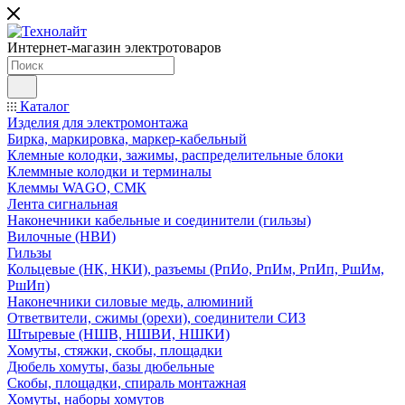
Интернет-магазин электротоваров
Каталог
Изделия для электромонтажа
Бирка, маркировка, маркер-кабельный
Клемные колодки, зажимы, распределительные блоки
Клеммные колодки и терминалы
Клеммы WAGO, СМК
Лента сигнальная
Наконечники кабельные и соединители (гильзы)
Вилочные (НВИ)
Гильзы
Кольцевые (НК, НКИ), разъемы (РпИо, РпИм, РпИп, РшИм,
РшИп)
Наконечники силовые медь, алюминий
Ответвители, сжимы (орехи), соединители СИЗ
Штыревые (НШВ, НШВИ, НШКИ)
Хомуты, стяжки, скобы, площадки
Дюбель хомуты, базы дюбельные
Скобы, площадки, спираль монтажная
Хомуты, наборы хомутов