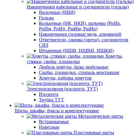
Наконечники кабельные и соединители (гильзы)
Вилочные (НВИ)
Гильзы
Кольцевые (НК, НКИ), разъемы (РпИо,
РпИм, РпИп, РшИм, РшИп)
Наконечники силовые медь, алюминий
Ответвители, сжимы (орехи), соединители
СИЗ
Штыревые (НШВ, НШВИ, НШКИ)
Хомуты,
стяжки, скобы, площадки
Дюбель хомуты, базы дюбельные
Скобы, площадки, спираль монтажная
Хомуты, наборы хомутов
Электроизоляция (изолента, ТУТ)
Изолента
Трубка ТУТ
Щиты, шкафы, боксы и комплектующие
Металлические щиты
Встраиваемые
Навесные
Пластиковые щиты