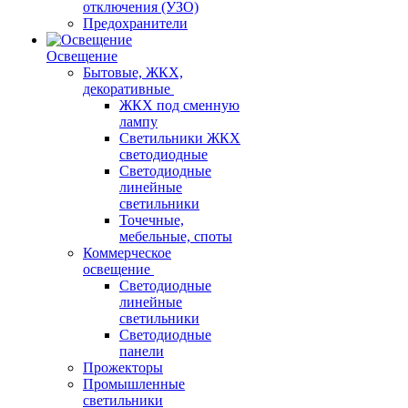
отключения (УЗО)
Предохранители
Освещение
Бытовые, ЖКХ,
декоративные
ЖКХ под сменную
лампу
Светильники ЖКХ
светодиодные
Светодиодные
линейные
светильники
Точечные,
мебельные, споты
Коммерческое
освещение
Светодиодные
линейные
светильники
Светодиодные
панели
Прожекторы
Промышленные
светильники