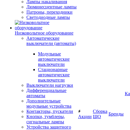
Лампы накаливания
Люминесцентные лампы
Патроны, переходники
Светодиодные лампы
Низковольтное оборудование
Автоматические
выключатели (автоматы)
Модульные
автоматические
выключатели
Стационарные
автоматические
выключатели
Выключатели нагрузки
Дифференциальные
Ка
автоматы
Дополнительные
модульные устройства
Контакторы, пускатели
Сборка
Бренды
Кнопки, тумблеры,
Акции
ЩО
сигнальные лампы
Устройства защитного