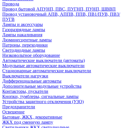
Провода
Провод бытовой АПУНП, ПВС, ПУГНП, ПУНП, ШВВП
Провод установочный АПВ, АППВ, ППВ, ПВ1/ПУВ, ПВ3/
ПУГВ
Лампы и аксессуары
Газоразрядные лампы
Лампы накаливания
Люминесцентные лампы
Патроны, переходники
Светодиодные лампы
Низковольтное оборудование
Автоматические выключатели (автоматы)
Модульные автоматические выключатели
Стационарные автоматические выключатели
Выключатели нагрузки
Дифференциальные автоматы
Дополнительные модульные устройства
Контакторы, пускатели
Кнопки, тумблеры, сигнальные лампы
Устройства защитного отключения (УЗО)
Предохранители
Освещение
Бытовые, ЖКХ, декоративные
ЖКХ под сменную лампу
Светильники ЖКХ светодиодные