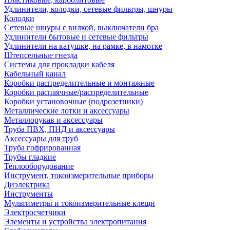
Удлинители, колодки, сетевые фильтры, шнуры
Колодки
Сетевые шнуры с вилкой, выключатели бра
Удлинители бытовые и сетевые фильтры
Удлинители на катушке, на рамке, в намотке
Штепсельные гнезда
Системы для прокладки кабеля
Кабельный канал
Коробки распределительные и монтажные
Коробки распаячные/распределительные
Коробки установочные (подрозетники)
Металлические лотки и аксессуары
Металлорукав и аксессуары
Труба ПВХ, ПНД и аксессуары
Аксессуары для труб
Труба гофрированная
Трубы гладкие
Теплооборудование
Инструмент, токоизмерительные приборы
Диэлектрика
Инструменты
Мультиметры и токоизмерительные клещи
Электросчетчики
Элементы и устройства электропитания