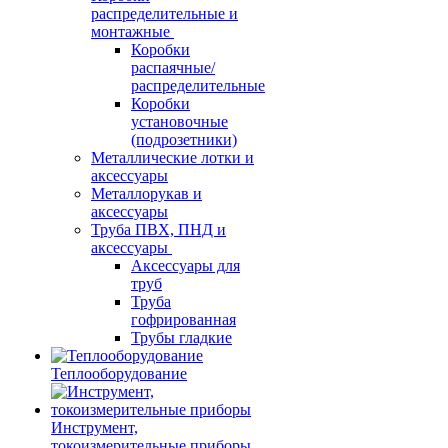
распределительные и
монтажные
Коробки
распаячные/
распределительные
Коробки
установочные
(подрозетники)
Металлические лотки и
аксессуары
Металлорукав и
аксессуары
Труба ПВХ, ПНД и
аксессуары
Аксессуары для
труб
Труба
гофрированная
Трубы гладкие
Теплооборудование
Инструмент,
токоизмерительные приборы