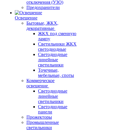
отключения (УЗО)
Предохранители
Освещение
Бытовые, ЖКХ,
декоративные
ЖКХ под сменную
лампу
Светильники ЖКХ
светодиодные
Светодиодные
линейные
светильники
Точечные,
мебельные, споты
Коммерческое
освещение
Светодиодные
линейные
светильники
Светодиодные
панели
Прожекторы
Промышленные
светильники