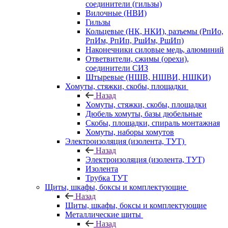
соединители (гильзы)
Вилочные (НВИ)
Гильзы
Кольцевые (НК, НКИ), разъемы (РпИо,
РпИм, РпИп, РшИм, РшИп)
Наконечники силовые медь, алюминий
Ответвители, сжимы (орехи),
соединители СИЗ
Штыревые (НШВ, НШВИ, НШКИ)
Хомуты, стяжки, скобы, площадки
Назад
Хомуты, стяжки, скобы, площадки
Дюбель хомуты, базы дюбельные
Скобы, площадки, спираль монтажная
Хомуты, наборы хомутов
Электроизоляция (изолента, ТУТ)
Назад
Электроизоляция (изолента, ТУТ)
Изолента
Трубка ТУТ
Щиты, шкафы, боксы и комплектующие
Назад
Щиты, шкафы, боксы и комплектующие
Металлические щиты
Назад