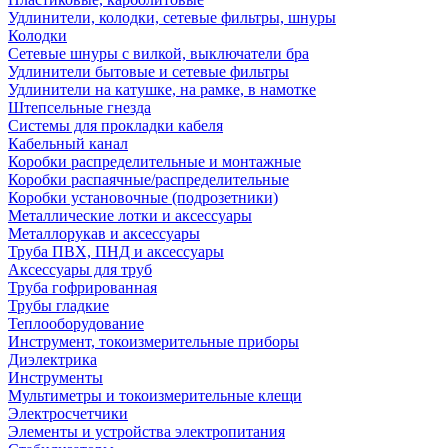
Удлинители, колодки, сетевые фильтры, шнуры
Колодки
Сетевые шнуры с вилкой, выключатели бра
Удлинители бытовые и сетевые фильтры
Удлинители на катушке, на рамке, в намотке
Штепсельные гнезда
Системы для прокладки кабеля
Кабельный канал
Коробки распределительные и монтажные
Коробки распаячные/распределительные
Коробки установочные (подрозетники)
Металлические лотки и аксессуары
Металлорукав и аксессуары
Труба ПВХ, ПНД и аксессуары
Аксессуары для труб
Труба гофрированная
Трубы гладкие
Теплооборудование
Инструмент, токоизмерительные приборы
Диэлектрика
Инструменты
Мультиметры и токоизмерительные клещи
Электросчетчики
Элементы и устройства электропитания