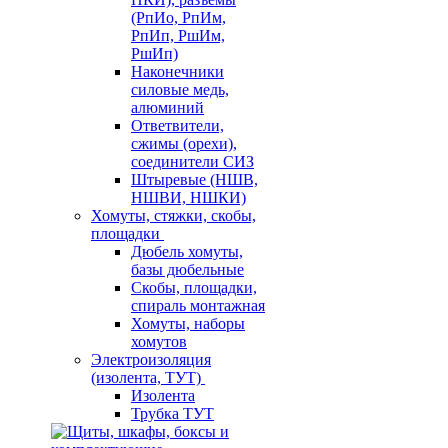
(РпИо, РпИм,
РпИп, РшИм,
РшИп)
Наконечники
силовые медь,
алюминий
Ответвители,
сжимы (орехи),
соединители СИЗ
Штыревые (НШВ,
НШВИ, НШКИ)
Хомуты, стяжки, скобы,
площадки
Дюбель хомуты,
базы дюбельные
Скобы, площадки,
спираль монтажная
Хомуты, наборы
хомутов
Электроизоляция
(изолента, ТУТ)
Изолента
Трубка ТУТ