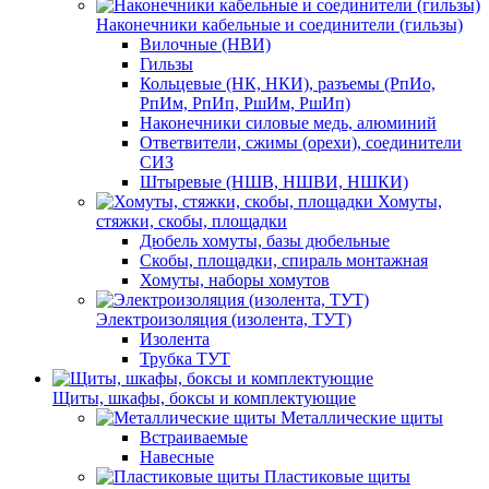
Наконечники кабельные и соединители (гильзы)
Вилочные (НВИ)
Гильзы
Кольцевые (НК, НКИ), разъемы (РпИо,
РпИм, РпИп, РшИм, РшИп)
Наконечники силовые медь, алюминий
Ответвители, сжимы (орехи), соединители
СИЗ
Штыревые (НШВ, НШВИ, НШКИ)
Хомуты,
стяжки, скобы, площадки
Дюбель хомуты, базы дюбельные
Скобы, площадки, спираль монтажная
Хомуты, наборы хомутов
Электроизоляция (изолента, ТУТ)
Изолента
Трубка ТУТ
Щиты, шкафы, боксы и комплектующие
Металлические щиты
Встраиваемые
Навесные
Пластиковые щиты