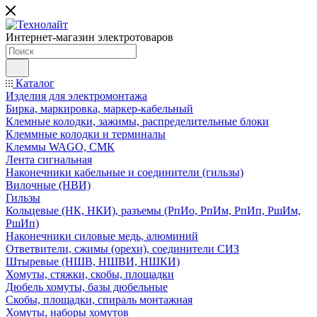
Интернет-магазин электротоваров
Каталог
Изделия для электромонтажа
Бирка, маркировка, маркер-кабельный
Клемные колодки, зажимы, распределительные блоки
Клеммные колодки и терминалы
Клеммы WAGO, СМК
Лента сигнальная
Наконечники кабельные и соединители (гильзы)
Вилочные (НВИ)
Гильзы
Кольцевые (НК, НКИ), разъемы (РпИо, РпИм, РпИп, РшИм,
РшИп)
Наконечники силовые медь, алюминий
Ответвители, сжимы (орехи), соединители СИЗ
Штыревые (НШВ, НШВИ, НШКИ)
Хомуты, стяжки, скобы, площадки
Дюбель хомуты, базы дюбельные
Скобы, площадки, спираль монтажная
Хомуты, наборы хомутов