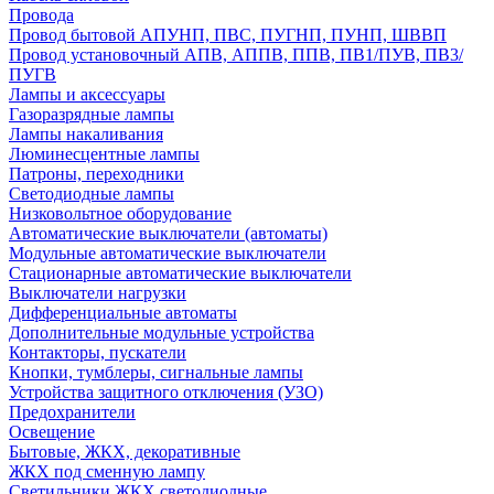
Провода
Провод бытовой АПУНП, ПВС, ПУГНП, ПУНП, ШВВП
Провод установочный АПВ, АППВ, ППВ, ПВ1/ПУВ, ПВ3/
ПУГВ
Лампы и аксессуары
Газоразрядные лампы
Лампы накаливания
Люминесцентные лампы
Патроны, переходники
Светодиодные лампы
Низковольтное оборудование
Автоматические выключатели (автоматы)
Модульные автоматические выключатели
Стационарные автоматические выключатели
Выключатели нагрузки
Дифференциальные автоматы
Дополнительные модульные устройства
Контакторы, пускатели
Кнопки, тумблеры, сигнальные лампы
Устройства защитного отключения (УЗО)
Предохранители
Освещение
Бытовые, ЖКХ, декоративные
ЖКХ под сменную лампу
Светильники ЖКХ светодиодные