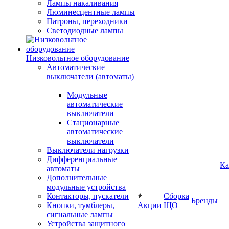
Лампы накаливания
Люминесцентные лампы
Патроны, переходники
Светодиодные лампы
Низковольтное оборудование
Автоматические
выключатели (автоматы)
Модульные
автоматические
выключатели
Стационарные
автоматические
выключатели
Выключатели нагрузки
Дифференциальные
Ка
автоматы
Дополнительные
модульные устройства
Контакторы, пускатели
Сборка
Бренды
Кнопки, тумблеры,
Акции
ЩО
сигнальные лампы
Устройства защитного