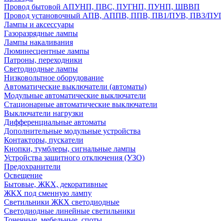
Провод бытовой АПУНП, ПВС, ПУГНП, ПУНП, ШВВП
Провод установочный АПВ, АППВ, ППВ, ПВ1/ПУВ, ПВ3/ПУ
Лампы и аксессуары
Газоразрядные лампы
Лампы накаливания
Люминесцентные лампы
Патроны, переходники
Светодиодные лампы
Низковольтное оборудование
Автоматические выключатели (автоматы)
Модульные автоматические выключатели
Стационарные автоматические выключатели
Выключатели нагрузки
Дифференциальные автоматы
Дополнительные модульные устройства
Контакторы, пускатели
Кнопки, тумблеры, сигнальные лампы
Устройства защитного отключения (УЗО)
Предохранители
Освещение
Бытовые, ЖКХ, декоративные
ЖКХ под сменную лампу
Светильники ЖКХ светодиодные
Светодиодные линейные светильники
Точечные, мебельные, споты