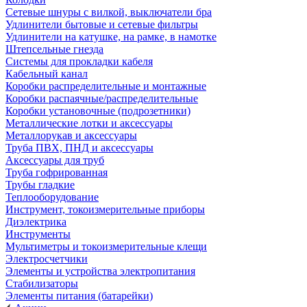
Сетевые шнуры с вилкой, выключатели бра
Удлинители бытовые и сетевые фильтры
Удлинители на катушке, на рамке, в намотке
Штепсельные гнезда
Системы для прокладки кабеля
Кабельный канал
Коробки распределительные и монтажные
Коробки распаячные/распределительные
Коробки установочные (подрозетники)
Металлические лотки и аксессуары
Металлорукав и аксессуары
Труба ПВХ, ПНД и аксессуары
Аксессуары для труб
Труба гофрированная
Трубы гладкие
Теплооборудование
Инструмент, токоизмерительные приборы
Диэлектрика
Инструменты
Мультиметры и токоизмерительные клещи
Электросчетчики
Элементы и устройства электропитания
Стабилизаторы
Элементы питания (батарейки)