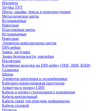
Изолента
Трубка ТУТ
Щиты, шкафы, боксы и комплектующие
Металлические щиты
Встраиваемые
Навесные
Пластиковые щиты
Встраиваемые
Навесные
Элементы комплектации щитов
DIN-рейки
Замки, заглушки
Знаки безопасности, наклейки
Изоляторы
Клеммные колодки на DIN-рейку (JXB, ЗНИ, КПИ)
Сальники
Шины
Элементы крепления и опломбировки
Кабельно-проводниковая продукция
Арматура и провод СИП
Кабель и провод специального назначения
Кабель контрольный
Кабель связи для передачи информации
Кабель силовой
Провода