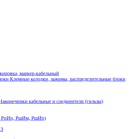
ркировка, маркер-кабельный
Клемные колодки, зажимы, распределительные блоки
Наконечники кабельные и соединители (гильзы)
, РпИп, РшИм, РшИп)
ИЗ