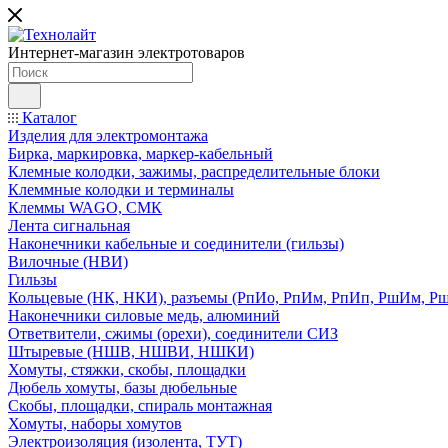
Интернет-магазин электротоваров
Каталог
Изделия для электромонтажа
Бирка, маркировка, маркер-кабельный
Клемные колодки, зажимы, распределительные блоки
Клеммные колодки и терминалы
Клеммы WAGO, СМК
Лента сигнальная
Наконечники кабельные и соединители (гильзы)
Вилочные (НВИ)
Гильзы
Кольцевые (НК, НКИ), разъемы (РпИо, РпИм, РпИп, РшИм, Р
Наконечники силовые медь, алюминий
Ответвители, сжимы (орехи), соединители СИЗ
Штыревые (НШВ, НШВИ, НШКИ)
Хомуты, стяжки, скобы, площадки
Дюбель хомуты, базы дюбельные
Скобы, площадки, спираль монтажная
Хомуты, наборы хомутов
Электроизоляция (изолента, ТУТ)