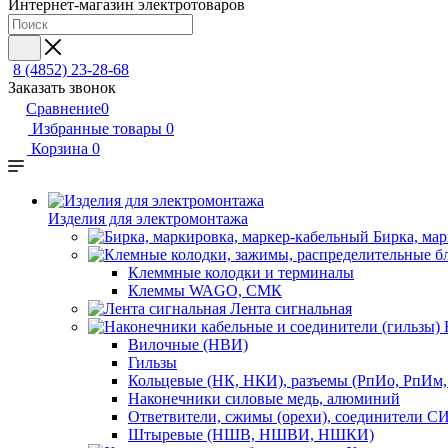
Интернет-магазин электротоваров
8 (4852) 23-28-68
Заказать звонок
Сравнение
0
Избранные товары
0
Корзина
0
Изделия для электромонтажа
Бирка, ма
Клеммные колодки и терминалы
Клеммы WAGO, СМК
Лента сигнальная
Вилочные (НВИ)
Гильзы
Кольцевые (НК, НКИ), разъемы (РпИо, РпИм
Наконечники силовые медь, алюминий
Ответвители, сжимы (орехи), соединители С
Штыревые (НШВ, НШВИ, НШКИ)