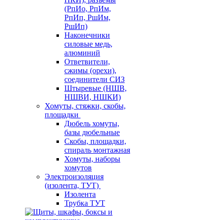
(РпИо, РпИм,
РпИп, РшИм,
РшИп)
Наконечники
силовые медь,
алюминий
Ответвители,
сжимы (орехи),
соединители СИЗ
Штыревые (НШВ,
НШВИ, НШКИ)
Хомуты, стяжки, скобы,
площадки
Дюбель хомуты,
базы дюбельные
Скобы, площадки,
спираль монтажная
Хомуты, наборы
хомутов
Электроизоляция
(изолента, ТУТ)
Изолента
Трубка ТУТ