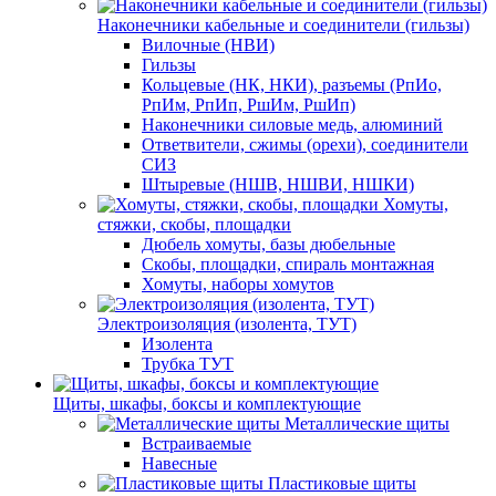
Наконечники кабельные и соединители (гильзы)
Вилочные (НВИ)
Гильзы
Кольцевые (НК, НКИ), разъемы (РпИо,
РпИм, РпИп, РшИм, РшИп)
Наконечники силовые медь, алюминий
Ответвители, сжимы (орехи), соединители
СИЗ
Штыревые (НШВ, НШВИ, НШКИ)
Хомуты,
стяжки, скобы, площадки
Дюбель хомуты, базы дюбельные
Скобы, площадки, спираль монтажная
Хомуты, наборы хомутов
Электроизоляция (изолента, ТУТ)
Изолента
Трубка ТУТ
Щиты, шкафы, боксы и комплектующие
Металлические щиты
Встраиваемые
Навесные
Пластиковые щиты