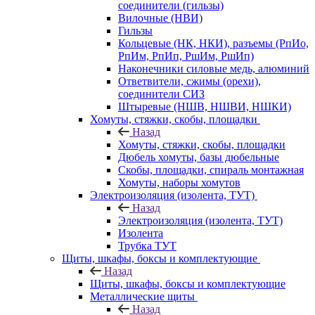
соединители (гильзы)
Вилочные (НВИ)
Гильзы
Кольцевые (НК, НКИ), разъемы (РпИо,
РпИм, РпИп, РшИм, РшИп)
Наконечники силовые медь, алюминий
Ответвители, сжимы (орехи),
соединители СИЗ
Штыревые (НШВ, НШВИ, НШКИ)
Хомуты, стяжки, скобы, площадки
Назад
Хомуты, стяжки, скобы, площадки
Дюбель хомуты, базы дюбельные
Скобы, площадки, спираль монтажная
Хомуты, наборы хомутов
Электроизоляция (изолента, ТУТ)
Назад
Электроизоляция (изолента, ТУТ)
Изолента
Трубка ТУТ
Щиты, шкафы, боксы и комплектующие
Назад
Щиты, шкафы, боксы и комплектующие
Металлические щиты
Назад