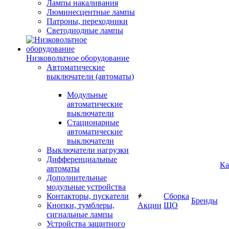
Лампы накаливания
Люминесцентные лампы
Патроны, переходники
Светодиодные лампы
Низковольтное оборудование
Автоматические
выключатели (автоматы)
Модульные
автоматические
выключатели
Стационарные
автоматические
выключатели
Выключатели нагрузки
Дифференциальные
Ка
автоматы
Дополнительные
модульные устройства
Контакторы, пускатели
Сборка
Бренды
Кнопки, тумблеры,
Акции
ЩО
сигнальные лампы
Устройства защитного