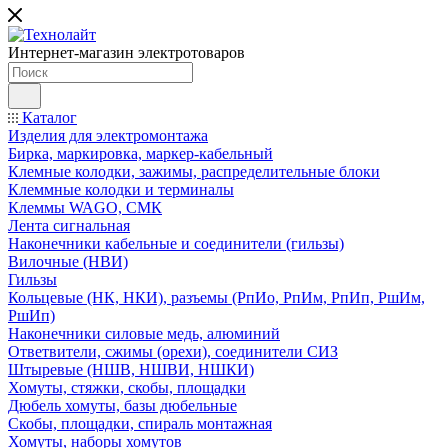
Интернет-магазин электротоваров
Каталог
Изделия для электромонтажа
Бирка, маркировка, маркер-кабельный
Клемные колодки, зажимы, распределительные блоки
Клеммные колодки и терминалы
Клеммы WAGO, СМК
Лента сигнальная
Наконечники кабельные и соединители (гильзы)
Вилочные (НВИ)
Гильзы
Кольцевые (НК, НКИ), разъемы (РпИо, РпИм, РпИп, РшИм,
РшИп)
Наконечники силовые медь, алюминий
Ответвители, сжимы (орехи), соединители СИЗ
Штыревые (НШВ, НШВИ, НШКИ)
Хомуты, стяжки, скобы, площадки
Дюбель хомуты, базы дюбельные
Скобы, площадки, спираль монтажная
Хомуты, наборы хомутов