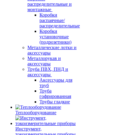
распределительные и
монтажные
Коробки
распаячные/
распределительные
Коробки
установочные
(подрозетники)
Металлические лотки и
аксессуары
Металлорукав и
аксессуары
Труба ПВХ, ПНД и
аксессуары
Аксессуары для
труб
Труба
гофрированная
Трубы гладкие
Теплооборудование
Инструмент,
токоизмерительные приборы