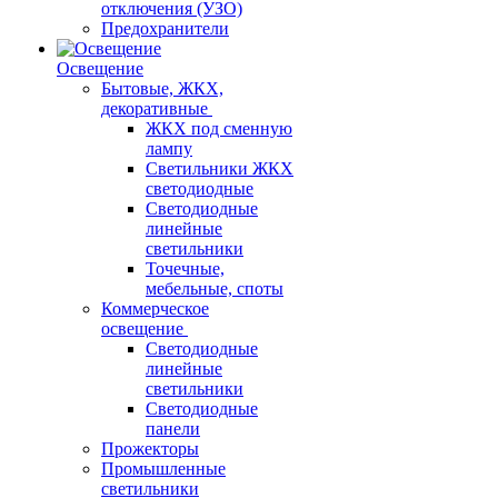
отключения (УЗО)
Предохранители
Освещение
Бытовые, ЖКХ,
декоративные
ЖКХ под сменную
лампу
Светильники ЖКХ
светодиодные
Светодиодные
линейные
светильники
Точечные,
мебельные, споты
Коммерческое
освещение
Светодиодные
линейные
светильники
Светодиодные
панели
Прожекторы
Промышленные
светильники