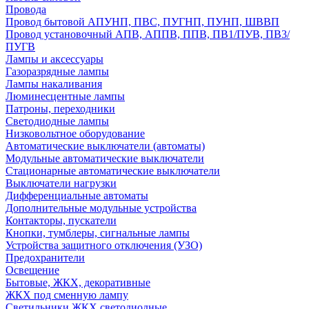
Провода
Провод бытовой АПУНП, ПВС, ПУГНП, ПУНП, ШВВП
Провод установочный АПВ, АППВ, ППВ, ПВ1/ПУВ, ПВ3/
ПУГВ
Лампы и аксессуары
Газоразрядные лампы
Лампы накаливания
Люминесцентные лампы
Патроны, переходники
Светодиодные лампы
Низковольтное оборудование
Автоматические выключатели (автоматы)
Модульные автоматические выключатели
Стационарные автоматические выключатели
Выключатели нагрузки
Дифференциальные автоматы
Дополнительные модульные устройства
Контакторы, пускатели
Кнопки, тумблеры, сигнальные лампы
Устройства защитного отключения (УЗО)
Предохранители
Освещение
Бытовые, ЖКХ, декоративные
ЖКХ под сменную лампу
Светильники ЖКХ светодиодные