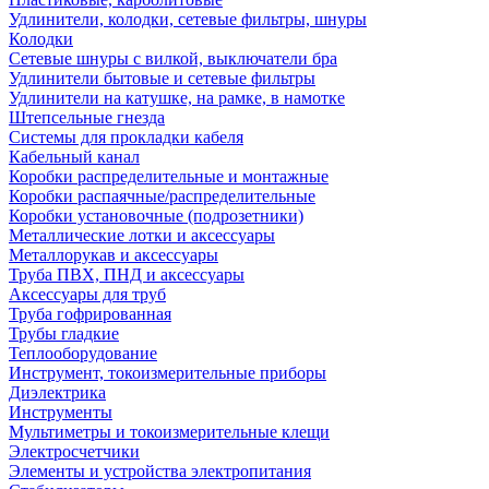
Удлинители, колодки, сетевые фильтры, шнуры
Колодки
Сетевые шнуры с вилкой, выключатели бра
Удлинители бытовые и сетевые фильтры
Удлинители на катушке, на рамке, в намотке
Штепсельные гнезда
Системы для прокладки кабеля
Кабельный канал
Коробки распределительные и монтажные
Коробки распаячные/распределительные
Коробки установочные (подрозетники)
Металлические лотки и аксессуары
Металлорукав и аксессуары
Труба ПВХ, ПНД и аксессуары
Аксессуары для труб
Труба гофрированная
Трубы гладкие
Теплооборудование
Инструмент, токоизмерительные приборы
Диэлектрика
Инструменты
Мультиметры и токоизмерительные клещи
Электросчетчики
Элементы и устройства электропитания