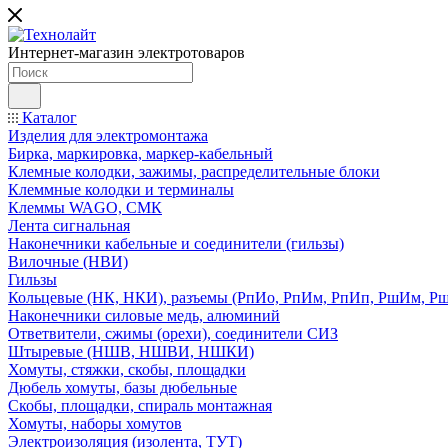
Интернет-магазин электротоваров
Каталог
Изделия для электромонтажа
Бирка, маркировка, маркер-кабельный
Клемные колодки, зажимы, распределительные блоки
Клеммные колодки и терминалы
Клеммы WAGO, СМК
Лента сигнальная
Наконечники кабельные и соединители (гильзы)
Вилочные (НВИ)
Гильзы
Кольцевые (НК, НКИ), разъемы (РпИо, РпИм, РпИп, РшИм, Р
Наконечники силовые медь, алюминий
Ответвители, сжимы (орехи), соединители СИЗ
Штыревые (НШВ, НШВИ, НШКИ)
Хомуты, стяжки, скобы, площадки
Дюбель хомуты, базы дюбельные
Скобы, площадки, спираль монтажная
Хомуты, наборы хомутов
Электроизоляция (изолента, ТУТ)