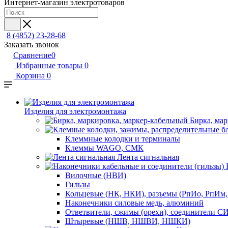
Интернет-магазин электротоваров
8 (4852) 23-28-68
Заказать звонок
Сравнение
0
Избранные товары
0
Корзина
0
Изделия для электромонтажа
Бирка, ма
Клеммные колодки и терминалы
Клеммы WAGO, СМК
Лента сигнальная
Вилочные (НВИ)
Гильзы
Кольцевые (НК, НКИ), разъемы (РпИо, РпИм
Наконечники силовые медь, алюминий
Ответвители, сжимы (орехи), соединители С
Штыревые (НШВ, НШВИ, НШКИ)