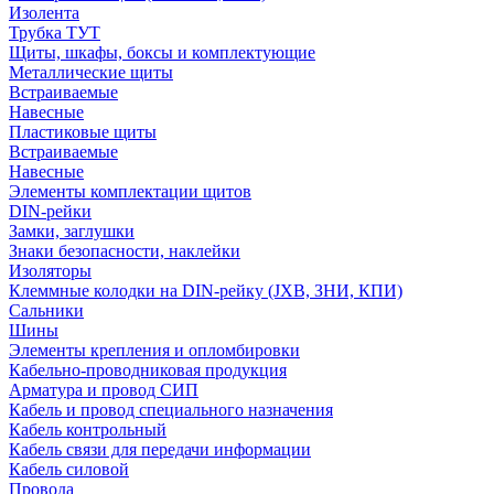
Изолента
Трубка ТУТ
Щиты, шкафы, боксы и комплектующие
Металлические щиты
Встраиваемые
Навесные
Пластиковые щиты
Встраиваемые
Навесные
Элементы комплектации щитов
DIN-рейки
Замки, заглушки
Знаки безопасности, наклейки
Изоляторы
Клеммные колодки на DIN-рейку (JXB, ЗНИ, КПИ)
Сальники
Шины
Элементы крепления и опломбировки
Кабельно-проводниковая продукция
Арматура и провод СИП
Кабель и провод специального назначения
Кабель контрольный
Кабель связи для передачи информации
Кабель силовой
Провода