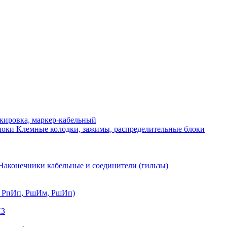
ркировка, маркер-кабельный
Клемные колодки, зажимы, распределительные блоки
Наконечники кабельные и соединители (гильзы)
, РпИп, РшИм, РшИп)
ИЗ