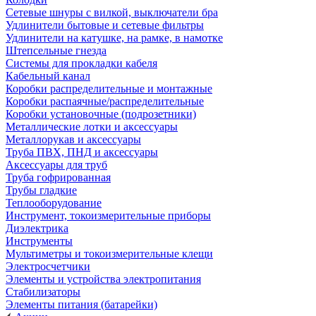
Сетевые шнуры с вилкой, выключатели бра
Удлинители бытовые и сетевые фильтры
Удлинители на катушке, на рамке, в намотке
Штепсельные гнезда
Системы для прокладки кабеля
Кабельный канал
Коробки распределительные и монтажные
Коробки распаячные/распределительные
Коробки установочные (подрозетники)
Металлические лотки и аксессуары
Металлорукав и аксессуары
Труба ПВХ, ПНД и аксессуары
Аксессуары для труб
Труба гофрированная
Трубы гладкие
Теплооборудование
Инструмент, токоизмерительные приборы
Диэлектрика
Инструменты
Мультиметры и токоизмерительные клещи
Электросчетчики
Элементы и устройства электропитания
Стабилизаторы
Элементы питания (батарейки)