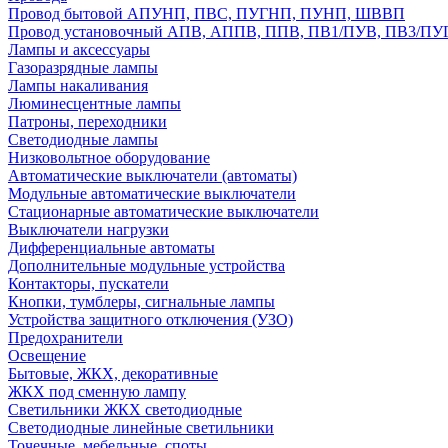
Провод бытовой АПУНП, ПВС, ПУГНП, ПУНП, ШВВП
Провод установочный АПВ, АППВ, ППВ, ПВ1/ПУВ, ПВ3/ПУ
Лампы и аксессуары
Газоразрядные лампы
Лампы накаливания
Люминесцентные лампы
Патроны, переходники
Светодиодные лампы
Низковольтное оборудование
Автоматические выключатели (автоматы)
Модульные автоматические выключатели
Стационарные автоматические выключатели
Выключатели нагрузки
Дифференциальные автоматы
Дополнительные модульные устройства
Контакторы, пускатели
Кнопки, тумблеры, сигнальные лампы
Устройства защитного отключения (УЗО)
Предохранители
Освещение
Бытовые, ЖКХ, декоративные
ЖКХ под сменную лампу
Светильники ЖКХ светодиодные
Светодиодные линейные светильники
Точечные, мебельные, споты